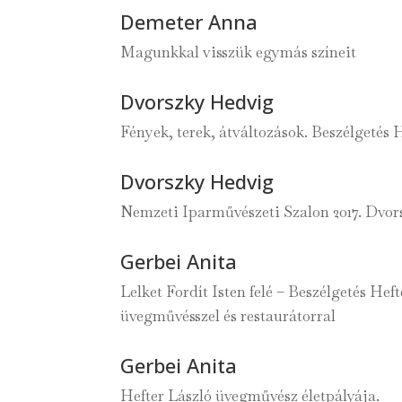
Demeter Anna
Magunkkal visszük egymás színeit
Dvorszky Hedvig
Fények, terek, átváltozások. Beszélgetés
Dvorszky Hedvig
Nemzeti Iparművészeti Szalon 2017. Dvor
Gerbei Anita
Lelket Fordít Isten felé – Beszélgetés He
üvegművésszel és restaurátorral
Gerbei Anita
Hefter László üvegművész életpályája.