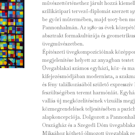
művészettörténethez járult hozzá kieme
szilikátipari tervező diplomát szerzett 1
be győri műtermében, majd 2007-ben meg
Pannonhalmán. Az 1980-as évek közepétő
absztrakt formakultúrája és geometrikus
üvegművészetben.
Építészeti üvegkompozícióinak középpon
megjelenítése helyett az anyagban testet 
Üvegablakai számos egyházi, köz- és ma
kifejezésmódjában modernista, a szakma
és fény találkozásából születő expresszí
feszültségében teremt harmóniát. Egyház
vallás új megközelítésének vizuális megj
közmegrendelések teljesítésében a pszich
alapkoncepciója. Dolgozott a Pannonha
Országház és a Szegedi Dóm üvegablaka
Miksához köthető ólmozott üvegablak re