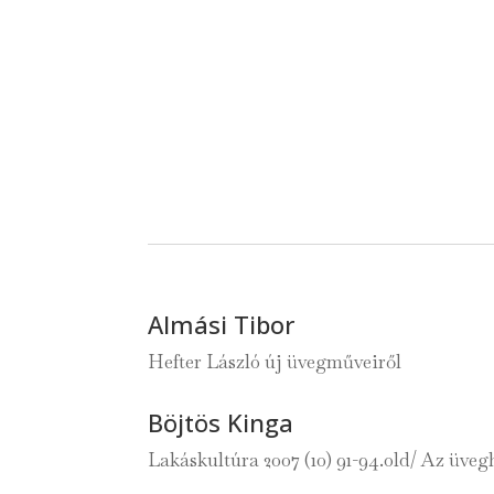
Almási Tibor
Hefter László új üvegműveiről
Böjtös Kinga
Lakáskultúra 2007 (10) 91-94.old/ Az üveg