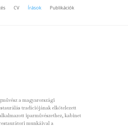
tés
CV
Írások
Publikációk
egművész a magyarországi
taurálás tradíciójának elkötelezett
 alkalmazott iparművészethez, kabinet
restaurátori munkáival a