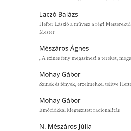
Laczó Balázs
Hefter László a művész a régi Mesterektő
Mester.
Mészáros Ágnes
„A színes fény megszínezi a tereket, megsz
Mohay Gábor
Színek és fények, érzelmekkel telítve Hef
Mohay Gábor
Emóciókkal kiegészített racionalitás
N. Mészáros Júlia