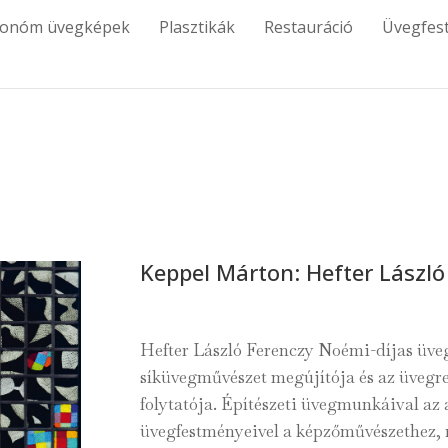
tonóm üvegképek
Plasztikák
Restauráció
Üvegfes
Keppel Márton: Hefter László
Hefter László Ferenczy Noémi-díjas üv
síküvegművészet megújítója és az üvegres
folytatója. Építészeti üvegmunkáival az
üvegfestményeivel a képzőművészethez, 