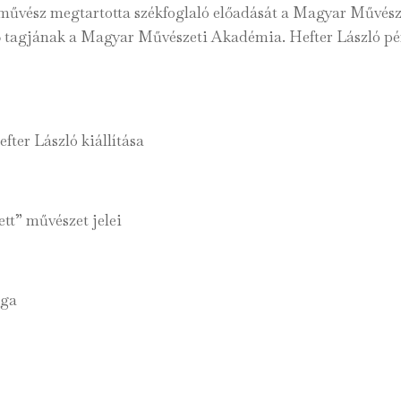
gművész megtartotta székfoglaló előadását a Magyar Művés
ző tagjának a Magyar Művészeti Akadémia. Hefter László pé
fter László kiállítása
tt” művészet jelei
ága