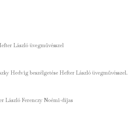
 Hefter László üvegművésszel
szky Hedvig beszélgetése Hefter László üvegművésszel.
fter László Ferenczy Noémi-díjas