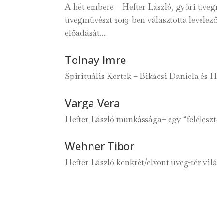
A hét embere – Hefter László, győri üve
üvegművészt 2019-ben választotta levele
előadását...
Tolnay Imre
Spirituális Kertek – Bikácsi Daniela és He
Varga Vera
Hefter László munkássága– egy “feléleszte
Wehner Tibor
Hefter László konkrét/elvont üveg-tér vil