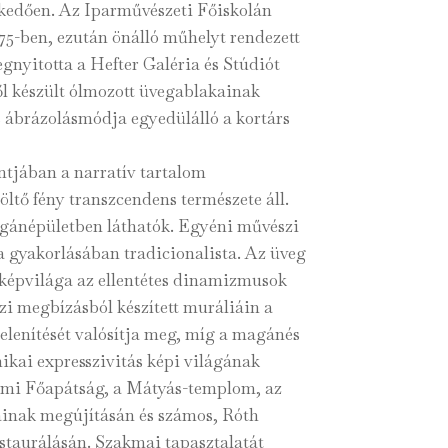
lkedően. Az Iparművészeti Főiskolán
975-ben, ezután önálló műhelyt rendezett
nyitotta a Hefter Galéria és Stúdiót
l készült ólmozott üvegablakainak
 ábrázolásmódja egyedülálló a kortárs
tjában a narratív tartalom
öltő fény transzcendens természete áll.
gánépületben láthatók. Egyéni művészi
 gyakorlásában tradicionalista. Az üveg
v képvilága az ellentétes dinamizmusok
i megbízásból készített muráliáin a
elenítését valósítja meg, míg a magánés
ikai expresszivitás képi világának
lmi Főapátság, a Mátyás-templom, az
inak megújításán és számos, Róth
staurálásán. Szakmai tapasztalatát