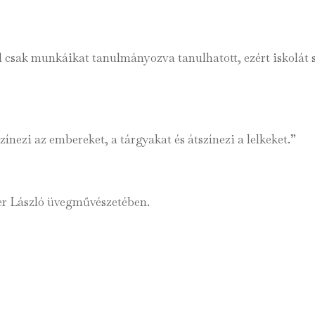
l csak munkáikat tanulmányozva tanulhatott, ezért iskolát 
ínezi az embereket, a tárgyakat és átszínezi a lelkeket.”
ter László üvegművészetében.