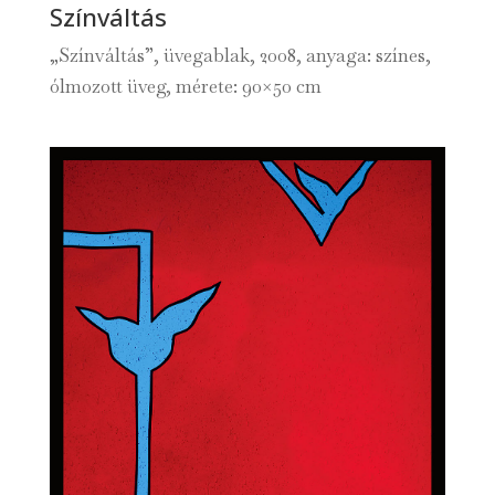
Színváltás
„Színváltás”, üvegablak, 2008, anyaga: színes,
ólmozott üveg, mérete: 90×50 cm