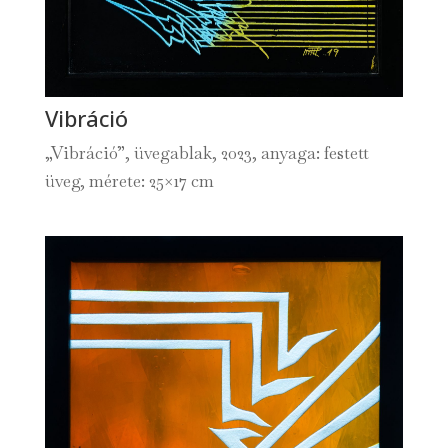
Vibráció
„Vibráció”, üvegablak, 2023, anyaga: festett
üveg, mérete: 25×17 cm