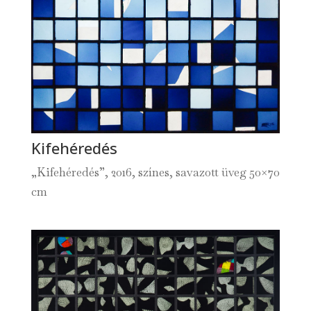
Kifehéredés
„Kifehéredés”, 2016, színes, savazott üveg 50×70
cm