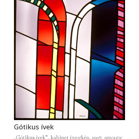
Gótikus ívek
„Gótikus ívek”, kabinet üvegkép, 1997, anyaga: