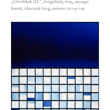
„Töredékek III.”, üvegablak, 2023, anyaga:
festett, ólmozott üveg, mérete: 70×90 cm