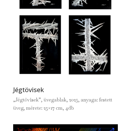
Jégtövisek
„Jégtövisek”, üvegablak, 2025, anyaga: festett
üveg, mérete: 25×17 cm, 4db