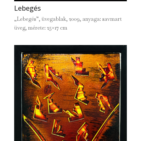
Lebegés
„Lebegés”, üvegablak, 2009, anyaga: savmart
üveg, mérete: 25×17 cm