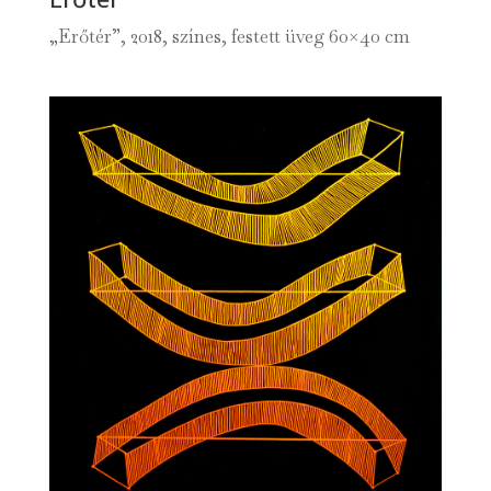
„Erőtér”, 2018, színes, festett üveg 60×40 cm