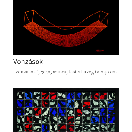
Vonzások
„Vonzások”, 2020, színes, festett üveg 60×40 cm