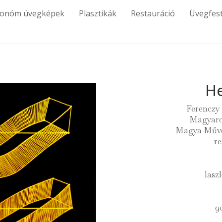
tonóm üvegképek
Plasztikák
Restauráció
Üvegfes
He
Ferenczy
Magyaro
Magya Művés
re
lasz
9