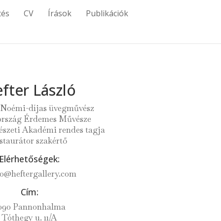
tés
CV
Írások
Publikációk
fter László
 Noémi-díjas üvegművész
rszág Érdemes Művésze
zeti Akadémi rendes tagja
staurátor szakértő
Elérhetőségek:
lo@heftergallery.com
Cím:
090 Pannonhalma
Tóthegy u. 11/A