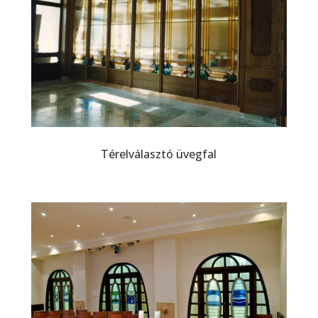
Térelválasztó üvegfal