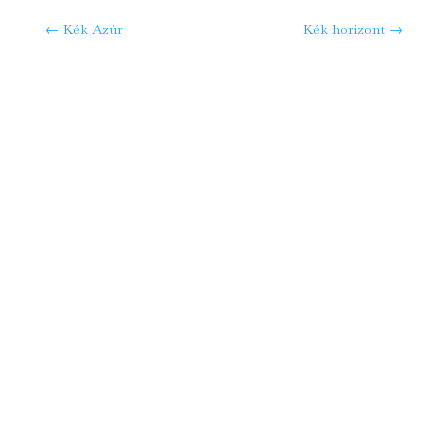
←
Kék Azúr
Kék horizont
→