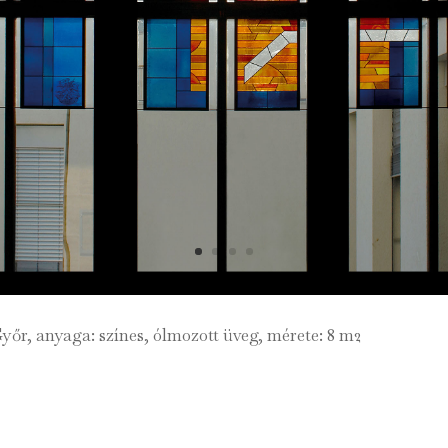
Győr, anyaga: színes, ólmozott üveg, mérete: 8 m2