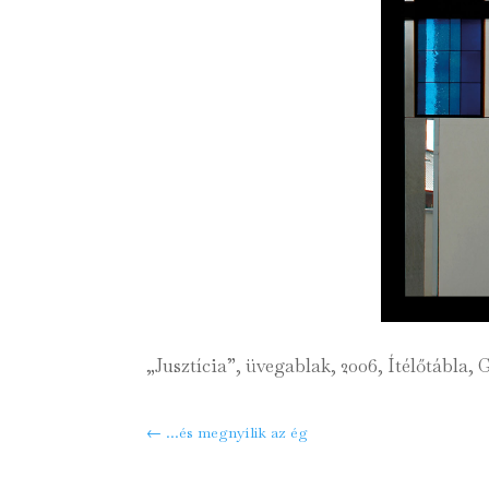
„Jusztícia”, üvegablak, 2006, Ítélőtábla, 
←
...és megnyílik az ég