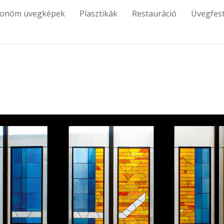
tonóm üvegképek
Plasztikák
Restauráció
Üvegfes