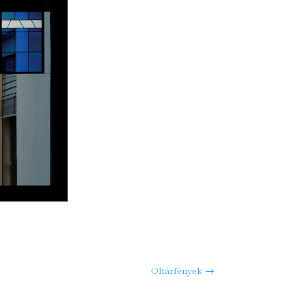
Oltárfények
→