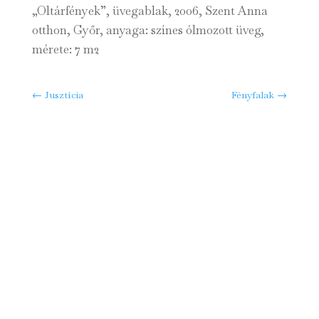
„Oltárfények”, üvegablak, 2006, Szent Anna
otthon, Győr, anyaga: színes ólmozott üveg,
mérete: 7 m2
←
Jusztícia
Fényfalak
→