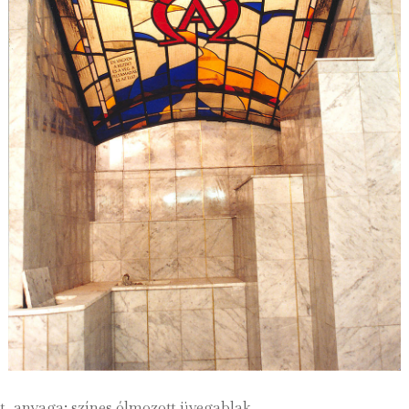
, anyaga: színes ólmozott üvegablak