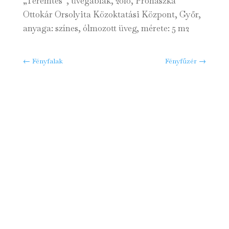
„Teremtés”, üvegablak, 2010, Prohászka
Ottokár Orsolyita Közoktatási Központ, Győr,
anyaga: színes, ólmozott üveg, mérete: 5 m2
←
Fényfalak
Fényfűzér
→