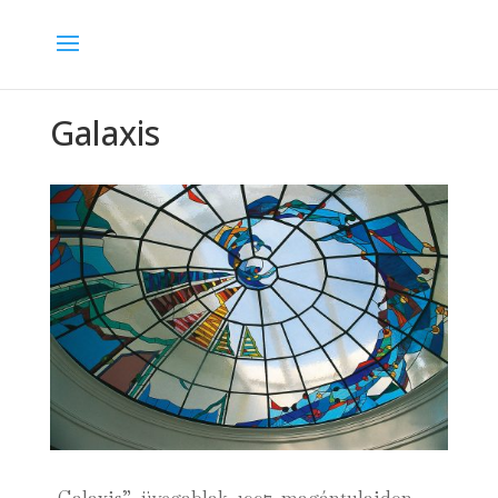
Galaxis
„Galaxis”, üvegablak, 1997, magántulajdon,