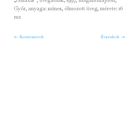
Győr, anyaga: színes, ólmozott üveg, mérete: 16
m2
←
Kontrasztok
Évszakok
→